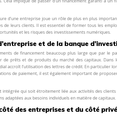
 Cela implique de passer d’un financement garanti à un fi
 future d’une entreprise joue un rôle de plus en plus impor
e leurs clients. Il est essentiel de former tous les emplo
portunités et les risques des investissements numériques.
d’entreprise et de la banque d’inves
ruments de financement beaucoup plus large que par le pass
ir de prêts et de produits du marché des capitaux. Dans
 accroît l’utilisation des lettres de crédit. En particulier 
ations de paiement, il est également important de propose
intégrée qui soit étroitement liée aux activités des client
ns adaptées aux besoins individuels en matière de capitaux.
côté des entreprises et du côté priv