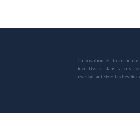
L’innovation et la recherc
investissant dans la créati
marché, anticiper les besoins