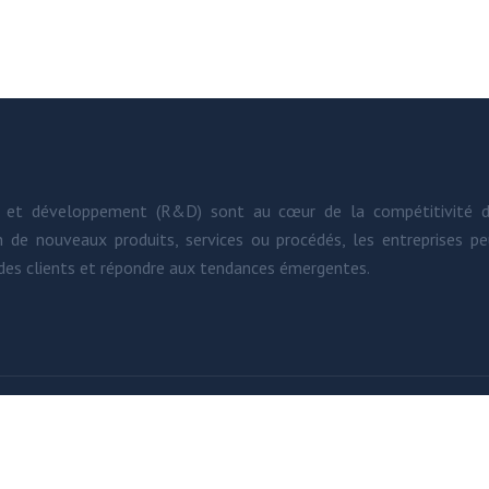
he et développement (R&D) sont au cœur de la compétitivité d
on de nouveaux produits, services ou procédés, les entreprises p
 des clients et répondre aux tendances émergentes.
Tout pour l’entreprise de demain.