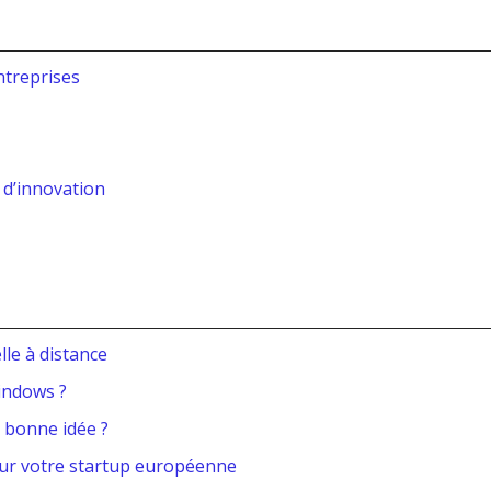
ntreprises
 d’innovation
lle à distance
indows ?
, bonne idée ?
our votre startup européenne