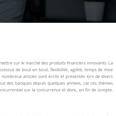
mettre sur le marché des produits financiers innovants. La
cessus de bout en bout, flexibilité, agilité, temps de mise
nombreux articles sont écrits et présentés lors de divers
out des banques depuis quelques années, car ces thèmes
ncurrentiel sur la concurrence et donc, en fin de compte,