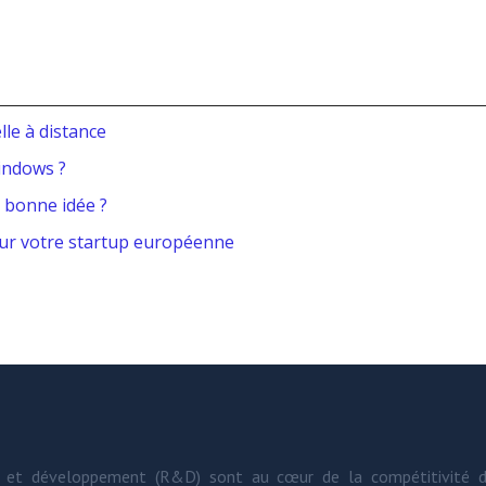
lle à distance
indows ?
, bonne idée ?
our votre startup européenne
he et développement (R&D) sont au cœur de la compétitivité d