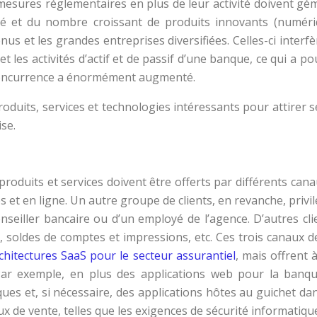
sures réglementaires en plus de leur activité doivent gémi
ité et du nombre croissant de produits innovants (numéri
s et les grandes entreprises diversifiées. Celles-ci interfèr
t les activités d’actif et de passif d’une banque, ce qui a po
 concurrence a énormément augmenté.
uits, services et technologies intéressants pour attirer se
ise.
roduits et services doivent être offerts par différents canau
et en ligne. Un autre groupe de clients, en revanche, privil
conseiller bancaire ou d’un employé de l’agence. D’autres cl
ts, soldes de comptes et impressions, etc. Ces trois canaux
chitectures SaaS pour le secteur assurantiel
, mais offrent à
Par exemple, en plus des applications web pour la banque 
ques et, si nécessaire, des applications hôtes au guichet d
 de vente, telles que les exigences de sécurité informatique