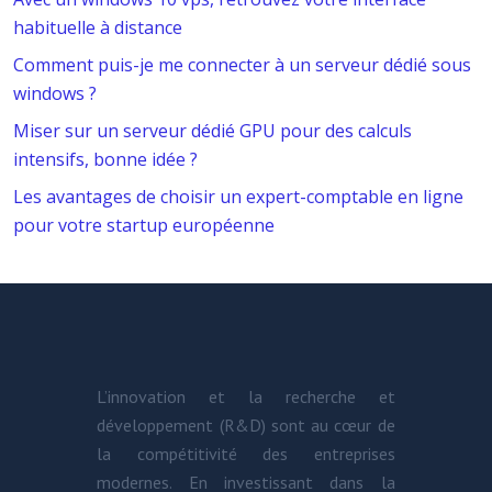
habituelle à distance
Comment puis-je me connecter à un serveur dédié sous
windows ?
Miser sur un serveur dédié GPU pour des calculs
intensifs, bonne idée ?
Les avantages de choisir un expert-comptable en ligne
pour votre startup européenne
L’innovation et la recherche et
développement (R&D) sont au cœur de
la compétitivité des entreprises
modernes. En investissant dans la