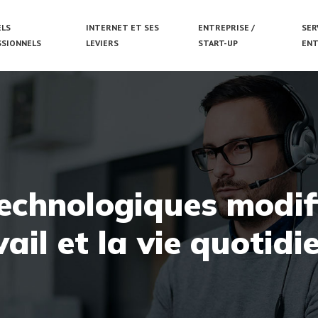
ELS
INTERNET ET SES
ENTREPRISE /
SER
SSIONNELS
LEVIERS
START-UP
ENT
chnologiques modifi
vail et la vie quotidi