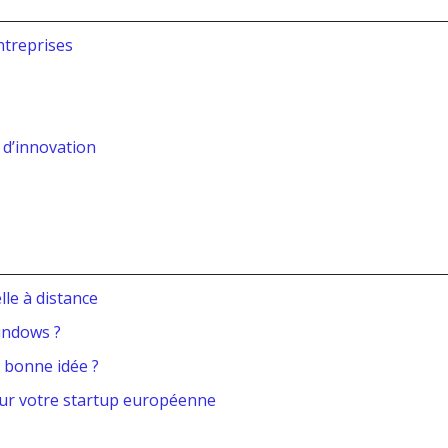
ntreprises
 d’innovation
lle à distance
indows ?
, bonne idée ?
our votre startup européenne