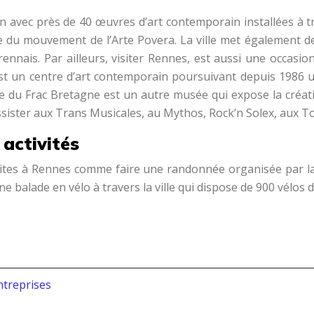
n avec près de 40 œuvres d’art contemporain installées à tra
che du mouvement de l’Arte Povera. La ville met également d
s rennais. Par ailleurs, visiter Rennes, est aussi une occasi
st un centre d’art contemporain poursuivant depuis 1986 u
e du Frac Bretagne est un autre musée qui expose la créat
assister aux Trans Musicales, au Mythos, Rock’n Solex, aux T
 activités
 faites à Rennes comme faire une randonnée organisée par l
une balade en vélo à travers la ville qui dispose de 900 vélos
ntreprises