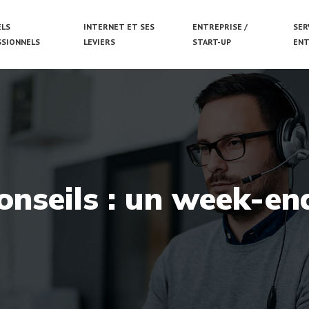
ELS
INTERNET ET SES
ENTREPRISE /
SER
SSIONNELS
LEVIERS
START-UP
ENT
onseils : un week-e