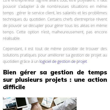
Être entrepreneur signifie avant tout, être polyvalent. Il faut
pouvoir s’adapter à de nombreuses situations en même
temps : gérer le service client, les salariés et les problèmes
techniques du quotidien. Certains chefs d’entreprise rêvent
de pouvoir se décupler pour gérer tous les aléas en même
temps. Cette option n’est, malheureusement, pas encore
réalisable.
Cependant, il est tout de même possible de trouver des
solutions pratiques pour améliorer sa gestion de projet au
quotidien grâce à un
logiciel de gestion de projet
.
Bien gérer sa gestion de temps
sur plusieurs projets : une action
difficile