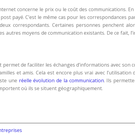
rnet concerne le prix ou le coût des communications. En ef
 post payé. C’est le même cas pour les correspondances par p
eux correspondants. Certaines personnes penchent alors plu
les autres moyens de communication existants. De ce fait, 
ernet permet de faciliter les échanges d’informations avec s
illes et amis. Cela est encore plus vrai avec l’utilisation
xiste une
réelle évolution de la communication
. Ils permett
importent où ils se situent géographiquement.
ntreprises