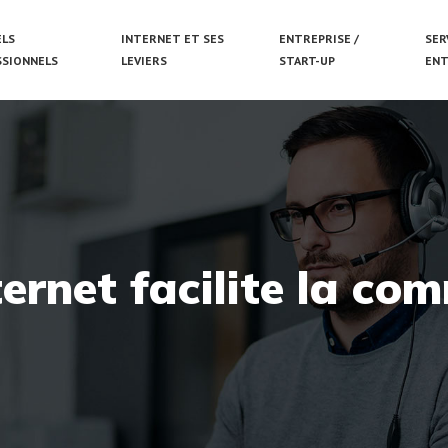
ELS
INTERNET ET SES
ENTREPRISE /
SER
SSIONNELS
LEVIERS
START-UP
ENT
rnet facilite la co